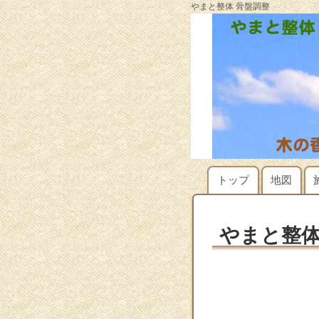
やまと整体 骨盤調整
トップ
地図
やまと整体休