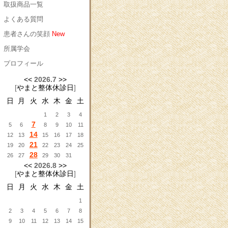
取扱商品一覧
よくある質問
患者さんの笑顔
New
所属学会
プロフィール
<<
2026.7
>>
[
やまと整体休診日
]
日
月
火
水
木
金
土
1
2
3
4
7
5
6
8
9
10
11
14
12
13
15
16
17
18
21
19
20
22
23
24
25
28
26
27
29
30
31
<<
2026.8
>>
[
やまと整体休診日
]
日
月
火
水
木
金
土
1
2
3
4
5
6
7
8
9
10
11
12
13
14
15