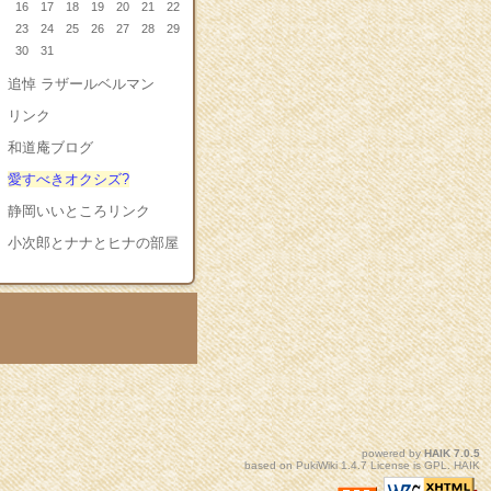
16
17
18
19
20
21
22
23
24
25
26
27
28
29
30
31
追悼 ラザールベルマン
リンク
和道庵ブログ
愛すべきオクシズ?
静岡いいところリンク
小次郎とナナとヒナの部屋
powered by
HAIK
7.0.5
based on
PukiWiki
1.4.7 License is
GPL
.
HAIK