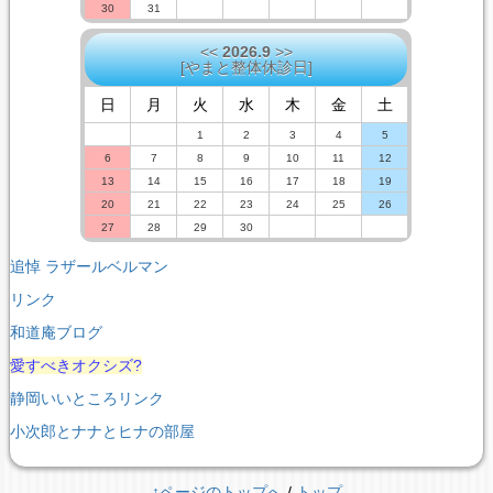
30
31
<<
2026.9
>>
[
やまと整体休診日
]
日
月
火
水
木
金
土
1
2
3
4
5
6
7
8
9
10
11
12
13
14
15
16
17
18
19
20
21
22
23
24
25
26
27
28
29
30
追悼 ラザールベルマン
リンク
和道庵ブログ
愛すべきオクシズ?
静岡いいところリンク
小次郎とナナとヒナの部屋
↑ページのトップへ
/
トップ